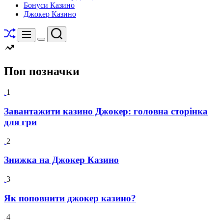
Бонуси Казино
Джокер Казино
Перетасувати
Пошук
Меню
Перемикач
кольорового
режиму
Поп позначки
1
Завантажити казино Джокер: головна сторінка
для гри
2
Знижка на Джокер Казино
3
Як поповнити джокер казино?
4