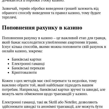
дочекайтеся її обробки з боку казино.
Зазвичай, термін обробки виведення грошей залежить від
обраного способу виведення та правил казино, тому будьте
терплячі.
Поповнення рахунку в казино
Поповнення рахунку в казино – це важливий етап для гравця,
який бажає насолодитися улюбленими азартними іграми.
Існує кілька способів, якими можна поповнити свій рахунок в
онлайн казино, зокрема:
Банківські картки
Електронні гаманці
Банківські перекази
Криптовалюти
Кожен з цих методів має свої переваги та недоліки, тому
важливо обрати той, який найбільше підходить вашим
потребам. Наприклад, банківські картки зручні та швидкі, але
можуть мати обмеження щодо транзакцій у казино.
Електронні гаманці, такі як Skrill або Neteller, дозволяють
здійснювати швидкі та анонімні транзакції, але можуть бути