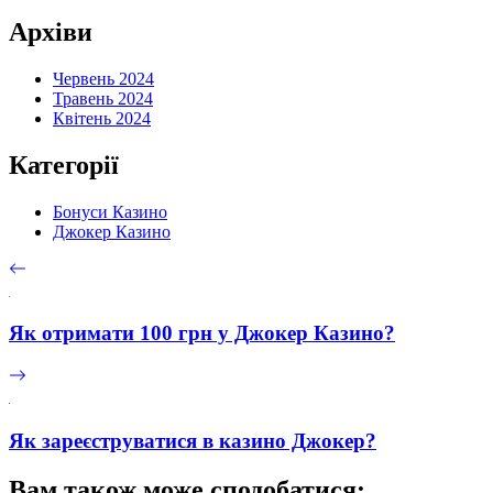
Архіви
Червень 2024
Травень 2024
Квітень 2024
Категорії
Бонуси Казино
Джокер Казино
Як отримати 100 грн у Джокер Казино?
Як зареєструватися в казино Джокер?
Вам також може сподобатися: