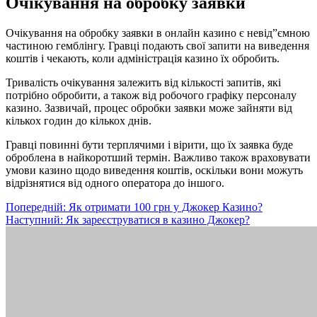
Очікування на обробку заявки
Очікування на обробку заявки в онлайн казино є невід”ємною
частиною гемблінгу. Гравці подають свої запити на виведення
коштів і чекають, коли адміністрація казино їх обробить.
Тривалість очікування залежить від кількості запитів, які
потрібно обробити, а також від робочого графіку персоналу
казино. Зазвичай, процес обробки заявки може зайняти від
кількох годин до кількох днів.
Гравці повинні бути терплячими і вірити, що їх заявка буде
оброблена в найкоротший термін. Важливо також враховувати
умови казино щодо виведення коштів, оскільки вони можуть
відрізнятися від одного оператора до іншого.
Навігація
Попередній:
Як отримати 100 грн у Джокер Казино?
Наступний:
Як зареєструватися в казино Джокер?
записів