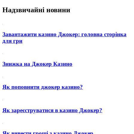
Перейти
Надзвичайні новини
до
вмісту
Завантажити казино Джокер: головна сторінка
для гри
Знижка на Джокер Казино
Як поповнити джокер казино?
Як зареєструватися в казино Джокер?
Як вивести гроші з казино Джокер