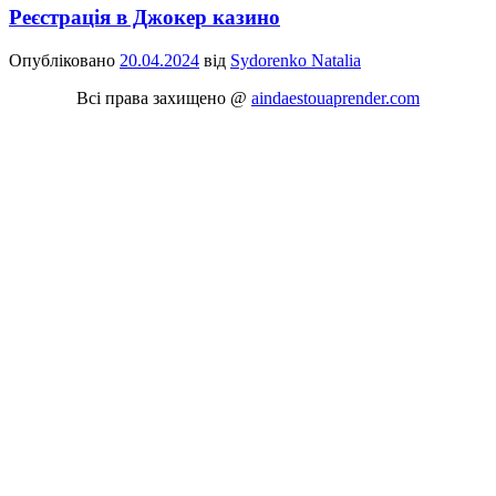
Реєстрація в Джокер казино
Опубліковано
20.04.2024
від
Sydorenko Natalia
Всі права захищено @
aindaestouaprender.com